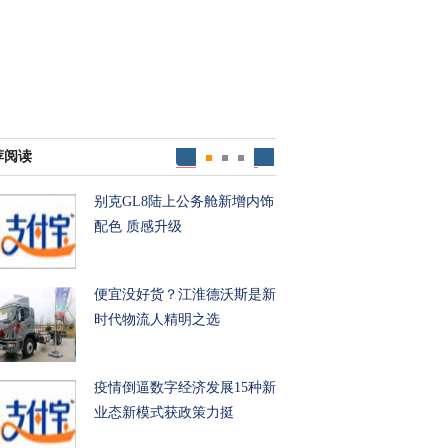
荐阅读
别克GL8陆上公务舱新增内饰
配色 质感升级
便宜没好货？江淮德沃斯是新
时代物流人精明之选
疫情倒逼数字经济发展15种新
业态新模式获政策力挺