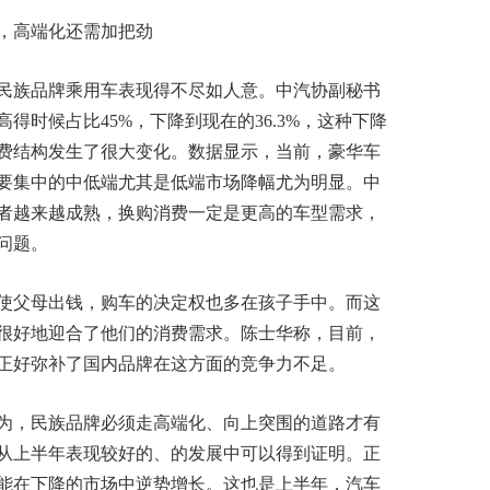
，高端化还需加把劲
民族品牌乘用车表现得不尽如人意。中汽协副秘书
得时候占比45%，下降到现在的36.3%，这种下降
费结构发生了很大变化。数据显示，当前，豪华车
要集中的中低端尤其是低端市场降幅尤为明显。中
者越来越成熟，换购消费一定是更高的车型需求，
问题。
使父母出钱，购车的决定权也多在孩子手中。而这
很好地迎合了他们的消费需求。陈士华称，目前，
正好弥补了国内品牌在这方面的竞争力不足。
为，民族品牌必须走高端化、向上突围的道路才有
从上半年表现较好的、的发展中可以得到证明。正
能在下降的市场中逆势增长。这也是上半年，汽车