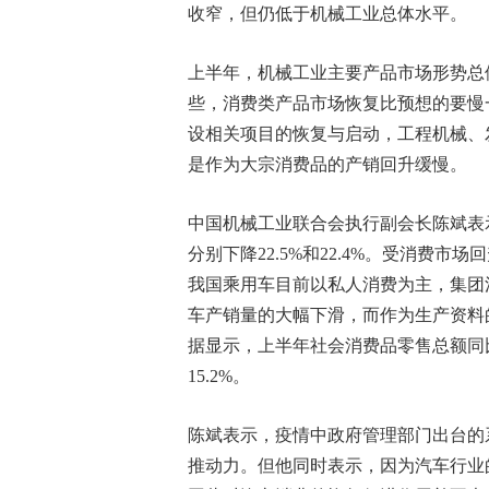
收窄，但仍低于机械工业总体水平。
上半年，机械工业主要产品市场形势总
些，消费类产品市场恢复比预想的要慢
设相关项目的恢复与启动，工程机械、
是作为大宗消费品的产销回升缓慢。
中国机械工业联合会执行副会长陈斌表
分别下降22.5%和22.4%。受消费
我国乘用车目前以私人消费为主，集团
车产销量的大幅下滑，而作为生产资料
据显示，上半年社会消费品零售总额同比
15.2%。
陈斌表示，疫情中政府管理部门出台的
推动力。但他同时表示，因为汽车行业