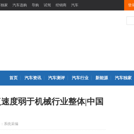
车独家
汽车选购
导购
试驾
经销商
汽车
登
首页
汽车资讯
汽车测评
汽车行业
新能源
汽车独家
速度弱于机械行业整体|中国
辑：系统采编