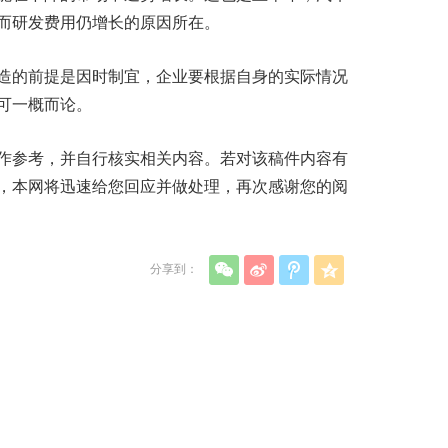
而研发费用仍增长的原因所在。
造的前提是因时制宜，企业要根据自身的实际情况
可一概而论。
作参考，并自行核实相关内容。若对该稿件内容有
，本网将迅速给您回应并做处理，再次感谢您的阅
分享到：